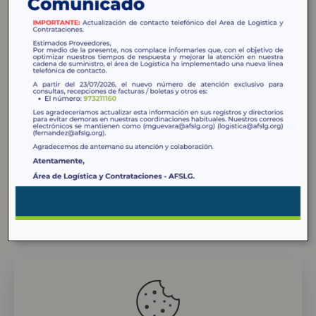
Creemos en una gestión participativa, donde la
comunidad no solo es beneficiaria, sino protagonista del
cambio.
Menú Principal
Docs y Enlaces
¿Quiénes Somos?
Actas
Contacto
Política Antisoborno
Convocatorias
Política de Sanciones a
Proveedores
Noticias
Reglamento de
Proyectos
Contrataciones
Suscbríbete