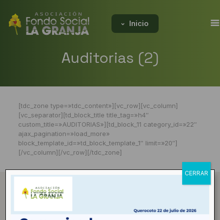
Inicio
Auditorias (2)
[tdc_zone type=»tdc_content»][vc_row][vc_column]
[vc_separator][td_block_title title_tag=»h4″
custom_title=»AUDITORIAS»][td_block_11 category_id=»22″
ajax_pagination=»load_more»
block_template_id=»td_block_template_1″ limit=»20″]
[/vc_column][/vc_row][/tdc_zone]
CERRAR