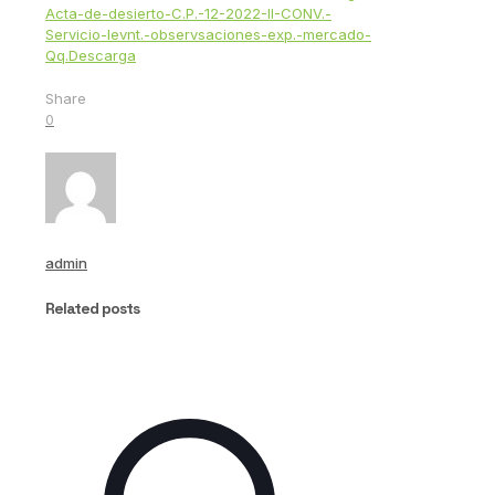
Acta-de-desierto-C.P.-12-2022-II-CONV.-
Servicio-levnt.-observsaciones-exp.-mercado-
Qq.
Descarga
Share
0
admin
Related posts