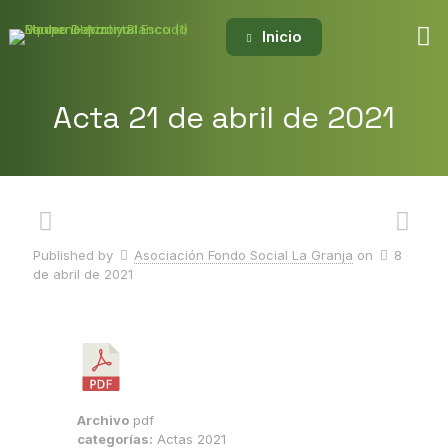
Inicio
Acta 21 de abril de 2021
Published by
Asociación Fondo Social La Granja
on
8
de abril de 2021
Archivo
pdf
categorías:
Actas 2021