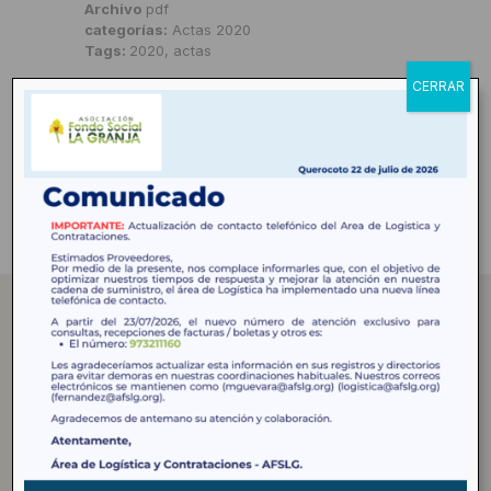
Archivo
pdf
categorías:
Actas 2020
Tags:
2020, actas
CERRAR
Share
0
Asociación Fondo Social La Granja
Creemos en una gestión participativa, donde la
comunidad no solo es beneficiaria, sino protagonista del
cambio.