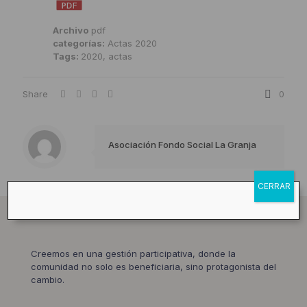
Archivo
pdf
categorías:
Actas 2020
Tags:
2020, actas
Share
0
Asociación Fondo Social La Granja
CERRAR
Creemos en una gestión participativa, donde la
comunidad no solo es beneficiaria, sino protagonista del
cambio.