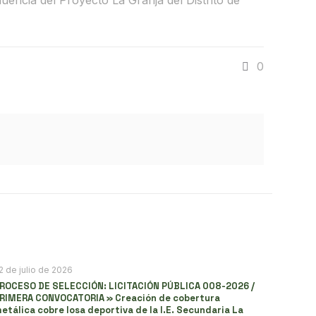
luencia del Proyecto La Granja del Distrito de
0
2 de julio de 2026
ROCESO DE SELECCIÓN: LICITACIÓN PÚBLICA 008-2026 /
RIMERA CONVOCATORIA » Creación de cobertura
etálica cobre losa deportiva de la I.E. Secundaria La