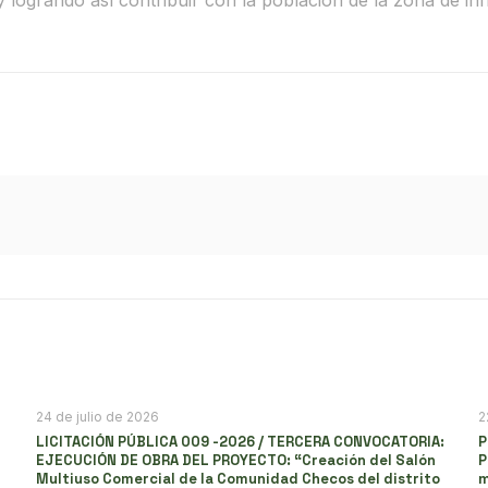
y logrando así contribuir con la población de la zona de inf
24 de julio de 2026
2
LICITACIÓN PÚBLICA 009 -2026 / TERCERA CONVOCATORIA:
P
EJECUCIÓN DE OBRA DEL PROYECTO: “Creación del Salón
P
Multiuso Comercial de la Comunidad Checos del distrito
m