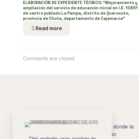
ELABORACIÓN DE EXPEDIENTE TÉCNICO: “Mejoramiento y
ampliación del servicio de educación inicial en I.E. 10851
de centro poblado La Pampa, distrito de Querocoto,
provincia de Chota, departamento de Cajamarca”
Read more
Comments are closed.
Creemos en una gestión participativa, donde la
comunidad no solo es beneficiaria, sino
This website uses cookies to