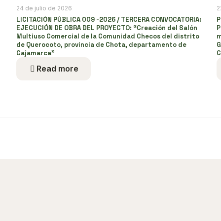
24 de julio de 2026
2
LICITACIÓN PÚBLICA 009 -2026 / TERCERA CONVOCATORIA:
P
EJECUCIÓN DE OBRA DEL PROYECTO: “Creación del Salón
P
Multiuso Comercial de la Comunidad Checos del distrito
m
de Querocoto, provincia de Chota, departamento de
G
Cajamarca”
C
Read more