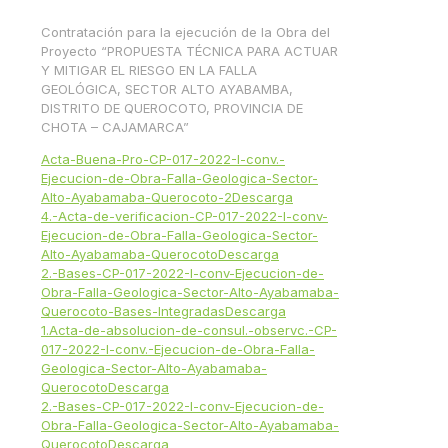
Contratación para la ejecución de la Obra del
Proyecto “PROPUESTA TÉCNICA PARA ACTUAR
Y MITIGAR EL RIESGO EN LA FALLA
GEOLÓGICA, SECTOR ALTO AYABAMBA,
DISTRITO DE QUEROCOTO, PROVINCIA DE
CHOTA – CAJAMARCA”
Acta-Buena-Pro-CP-017-2022-I-conv.-
Ejecucion-de-Obra-Falla-Geologica-Sector-
Alto-Ayabamaba-Querocoto-2
Descarga
4.-Acta-de-verificacion-CP-017-2022-I-conv-
Ejecucion-de-Obra-Falla-Geologica-Sector-
Alto-Ayabamaba-Querocoto
Descarga
2.-Bases-CP-017-2022-I-conv-Ejecucion-de-
Obra-Falla-Geologica-Sector-Alto-Ayabamaba-
Querocoto-Bases-Integradas
Descarga
1.Acta-de-absolucion-de-consul.-observc.-CP-
017-2022-I-conv.-Ejecucion-de-Obra-Falla-
Geologica-Sector-Alto-Ayabamaba-
Querocoto
Descarga
2.-Bases-CP-017-2022-I-conv-Ejecucion-de-
Obra-Falla-Geologica-Sector-Alto-Ayabamaba-
Querocoto
Descarga