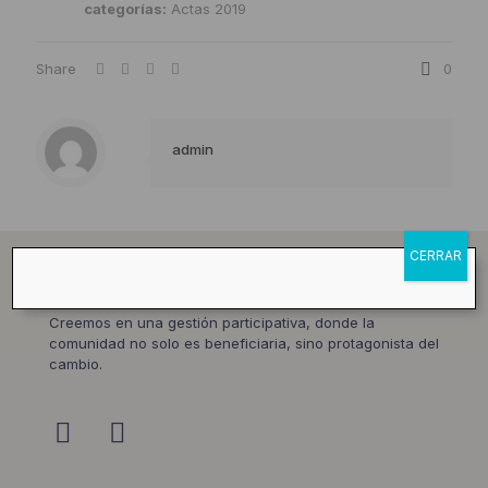
categorías:
Actas 2019
Share
0
admin
CERRAR
Creemos en una gestión participativa, donde la
comunidad no solo es beneficiaria, sino protagonista del
cambio.