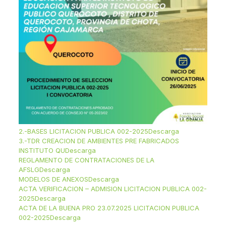
2.-BASES LICITACION PUBLICA 002-2025
Descarga
3.-TDR CREACION DE AMBIENTES PRE FABRICADOS
INSTITUTO QU
Descarga
REGLAMENTO DE CONTRATACIONES DE LA
AFSLG
Descarga
MODELOS DE ANEXOS
Descarga
ACTA VERIFICACION – ADMISION LICITACION PUBLICA 002-
2025
Descarga
ACTA DE LA BUENA PRO 23.07.2025 LICITACION PUBLICA
002-2025
Descarga