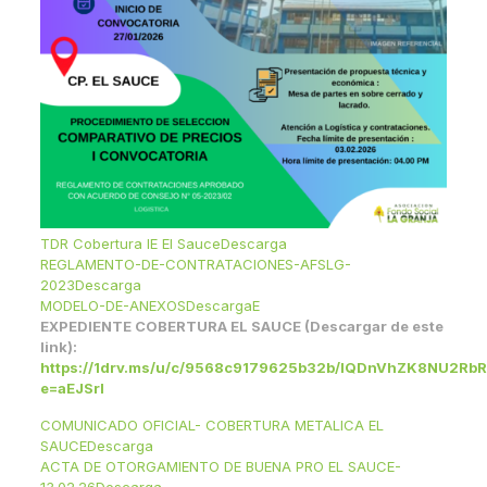
TDR Cobertura IE El Sauce
Descarga
REGLAMENTO-DE-CONTRATACIONES-AFSLG-
2023
Descarga
MODELO-DE-ANEXOS
DescargaE
EXPEDIENTE COBERTURA EL SAUCE (Descargar de este
link):
https://1drv.ms/u/c/9568c9179625b32b/IQDnVhZK8NU2
e=aEJSrl
COMUNICADO OFICIAL- COBERTURA METALICA EL
SAUCE
Descarga
ACTA DE OTORGAMIENTO DE BUENA PRO EL SAUCE-